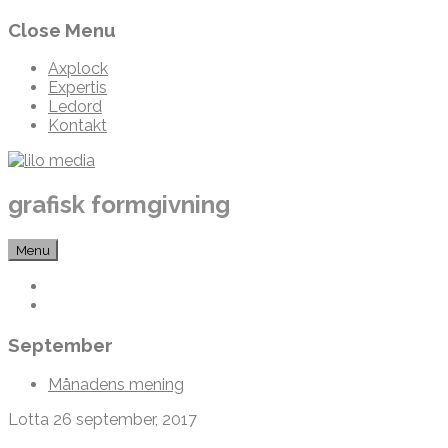
Skip
Close Menu
to
content
Axplock
Expertis
Ledord
Kontakt
grafisk formgivning
Menu
September
Månadens mening
Lotta
26 september, 2017