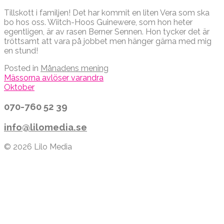
Tillskott i familjen! Det har kommit en liten Vera som ska
bo hos oss. Wiitch-Hoos Guinewere, som hon heter
egentligen, är av rasen Berner Sennen. Hon tycker det är
tröttsamt att vara på jobbet men hänger gärna med mig
en stund!
Posted in
Månadens mening
Post
Mässorna avlöser varandra
Oktober
navigation
070-760 52 39
info@lilomedia.se
© 2026 Lilo Media