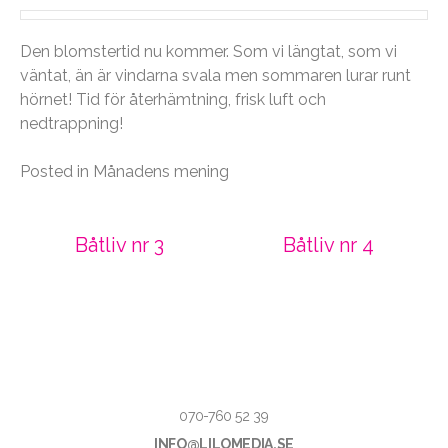
Den blomstertid nu kommer. Som vi längtat, som vi
väntat, än är vindarna svala men sommaren lurar runt
hörnet! Tid för återhämtning, frisk luft och
nedtrappning!
Posted in
Månadens mening
Post
Båtliv nr 3
Båtliv nr 4
navigation
070-760 52 39
INFO@LILOMEDIA.SE