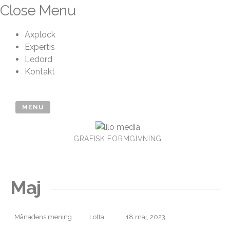
Skip
Close Menu
to
content
Axplock
Expertis
Ledord
Kontakt
MENU
GRAFISK FORMGIVNING
Maj
Månadens mening
Lotta
18 maj, 2023