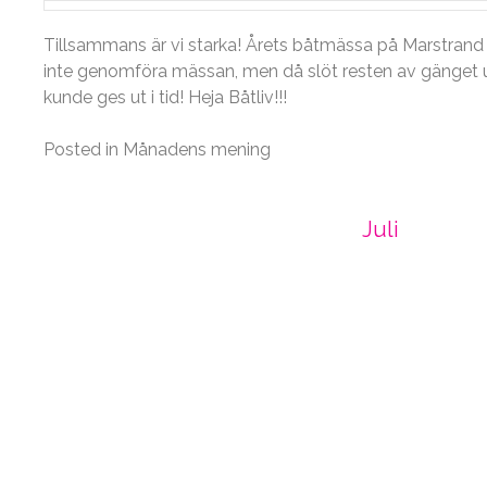
Tillsammans är vi starka! Årets båtmässa på Marstrand v
inte genomföra mässan, men då slöt resten av gänget up
kunde ges ut i tid! Heja Båtliv!!!
Posted in
Månadens mening
Post
Juli
navigation