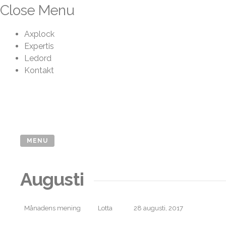
Skip
Close Menu
to
content
Axplock
Expertis
Ledord
Kontakt
MENU
Augusti
Månadens mening
Lotta
28 augusti, 2017