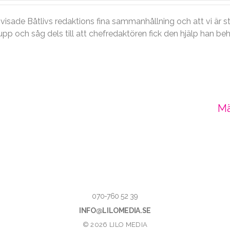
isade Båtlivs redaktions fina sammanhållning och att vi är st
p och såg dels till att chefredaktören fick den hjälp han be
Mä
070-760 52 39
INFO@LILOMEDIA.SE
© 2026 LILO MEDIA